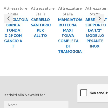
Attrezzature
Attrezzature
Attrezzature
Attrezzatur
Stalla
Stalla
Stalla
Stalla
MANGIATOIA
CARRELLO
MANGIATOIA
ABBEVERATO
BIANCA
SANITARIO
ROTECNA
SUPPORTO
TONDA
PER
MAXI
DA 1/2”
D.29 CON
ALL.TO
TOLVA
MODELLO
GANCIO A
COMPLETA
PESANTE
T
DI
INOX
TRAMOGGIA
Iscriviti alla Newsletter