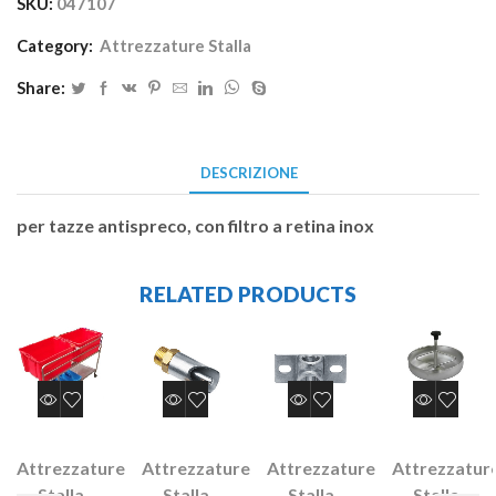
SKU:
047107
Category:
Attrezzature Stalla
Share:
DESCRIZIONE
per tazze antispreco, con filtro a retina inox
RELATED PRODUCTS
Attrezzature
Attrezzature
Attrezzature
Attrezzatur
Stalla
Stalla
Stalla
Stalla