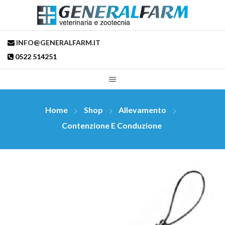
INFO@GENERALFARM.IT
0522 514251
Home
Shop
Allevamento
Contenzione E Conduzione