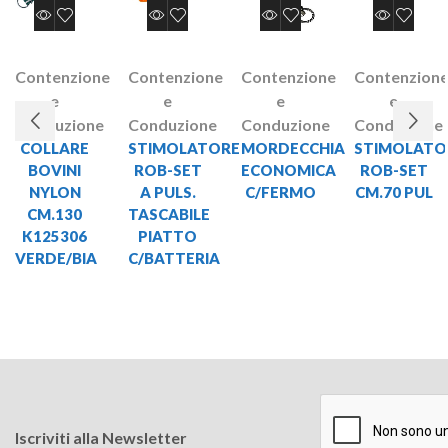
Contenzione
Contenzione
Contenzione
Contenzion
e
e
e
e
Conduzione
Conduzione
Conduzione
Conduzione
COLLARE
STIMOLATORE
MORDECCHIA
STIMOLATO
BOVINI
ROB-SET
ECONOMICA
ROB-SET
NYLON
A PULS.
C/FERMO
CM.70 PUL
CM.130
TASCABILE
K125306
PIATTO
VERDE/BIA
C/BATTERIA
Iscriviti alla Newsletter