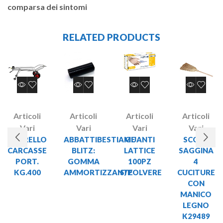
comparsa dei sintomi
RELATED PRODUCTS
Articoli
Articoli
Articoli
Articoli
Vari
Vari
Vari
Vari
CARRELLO
ABBATTIBESTIAME
GUANTI
SCOPA
CARCASSE
BLITZ:
LATTICE
SAGGINA
PORT.
GOMMA
100PZ
4
KG.400
AMMORTIZZANTE
S/POLVERE
CUCITURE
CON
MANICO
LEGNO
K29489