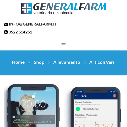
INFO@GENERALFARM.IT
0522 514251
Home
Shop
Allevamento
Articoli Vari