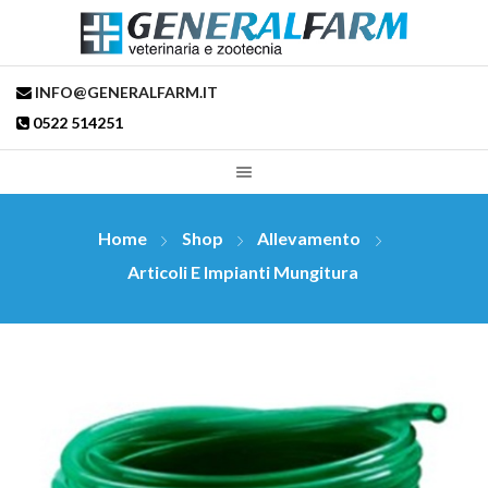
INFO@GENERALFARM.IT
0522 514251
Home
Shop
Allevamento
Articoli E Impianti Mungitura