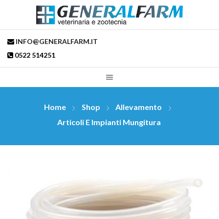
INFO@GENERALFARM.IT
0522 514251
Home
Shop
Allevamento
Articoli E Impianti Mungitura