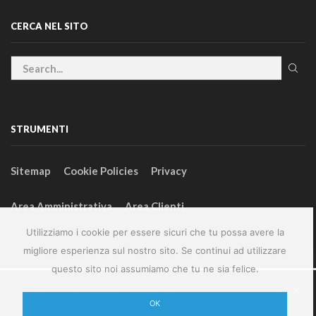
CERCA NEL SITO
STRUMENTI
Sitemap
Cookie Policies
Privacy
Area Amministrativa
Area Clienti
Utilizziamo i cookie per essere sicuri che tu possa avere la
migliore esperienza sul nostro sito. Se continui ad utilizzare
questo sito noi assumiamo che tu ne sia felice.
2024 – GeneralFarm srl – P.IVA 00127580355
OK