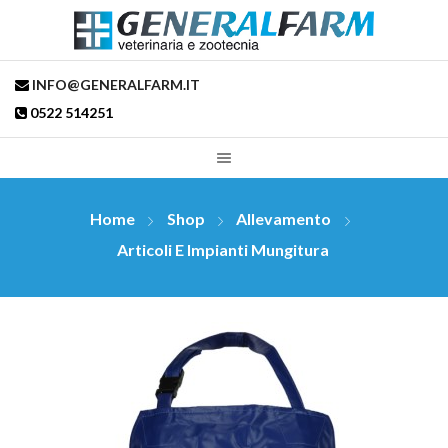
INFO@GENERALFARM.IT
0522 514251
Home
Shop
Allevamento
Articoli E Impianti Mungitura