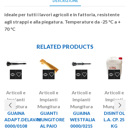
DESCRIZIONE
ideale per tutti i lavori agricoli e in fattoria, resistente
agli strappi e alla piegatura. Temperature da -25 °C a +
70 °C
RELATED PRODUCTS
Articoli e
Articoli e
Articoli e
Articoli e
Impianti
Impianti
Impianti
Impianti
Mungitura
Mungitura
Mungitura
Mungitura
GUAINA
GUANTI
GUAINA
DISINTOL
ADAPT.DELAVAL
MUNGITORE
WESTFALIA
L.A. CP. 25
0000/0108
AL PAIO
0000/0215
KG