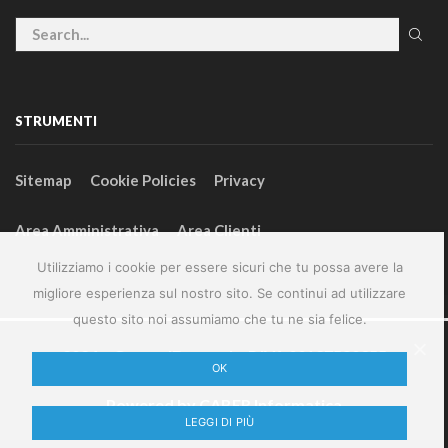
STRUMENTI
Sitemap
Cookie Policies
Privacy
Area Amministrativa
Area Clienti
Utilizziamo i cookie per essere sicuri che tu possa avere la
migliore esperienza sul nostro sito. Se continui ad utilizzare
questo sito noi assumiamo che tu ne sia felice.
2024 – GeneralFarm srl – P.IVA 00127580355
OK
Powered by
CABER Informatica
LEGGI DI PIÙ