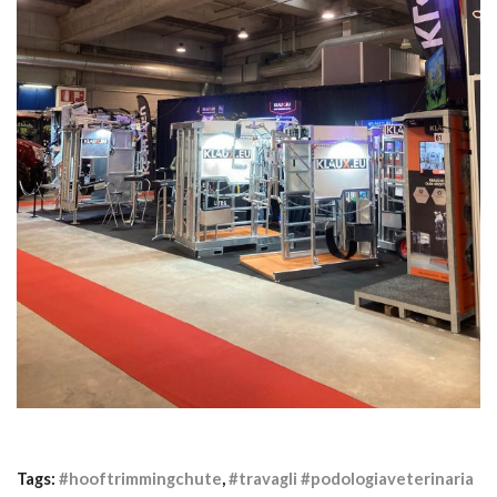
Tags:
#hooftrimmingchute
,
#travagli #podologiaveterinaria