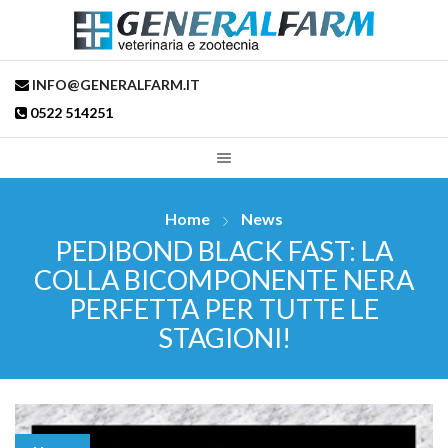
INFO@GENERALFARM.IT
0522 514251
Home
News
PEDIBOND BLACK FAST: LA
COLLA BICOMPONENTE NERA
PERFETTA PER TUTTE LE
STAGIONI!