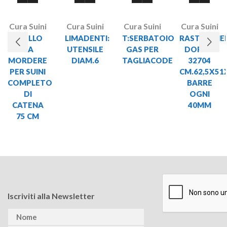
Cura Suini
Cura Suini
Cura Suini
Cura Suini
ANELLO
LIMADENTI:
T:SERBATOIO
RASTRELLIE
DA
UTENSILE
GAS PER
DOPPIA
MORDERE
DIAM.6
TAGLIACODE
32704
PER SUINI
CM.62,5X51
COMPLETO
BARRE
DI
OGNI
CATENA
40MM
75 CM
Iscriviti alla Newsletter