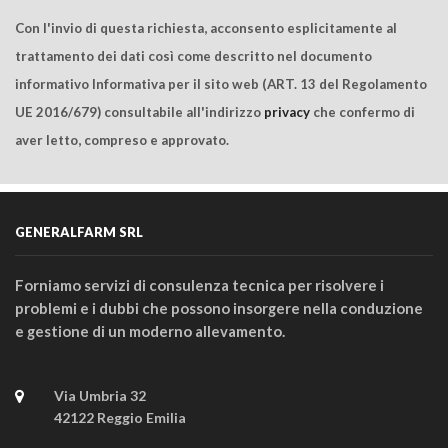
Con l'invio di questa richiesta, acconsento esplicitamente al
trattamento dei dati così come descritto nel documento
informativo Informativa per il sito web (ART. 13 del Regolamento
UE 2016/679) consultabile all'indirizzo
privacy
che confermo di
aver letto, compreso e approvato.
GENERALFARM SRL
Forniamo servizi di consulenza tecnica per risolvere i
problemi e i dubbi che possono insorgere nella conduzione
e gestione di un moderno allevamento.
Via Umbria 32
42122 Reggio Emilia