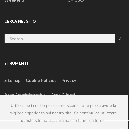
Weekend
CHIUSO
CERCA NEL SITO
STRUMENTI
Sitemap
Cookie Policies
Privacy
Area Amministrativa
Area Clienti
Utilizziamo i cookie per essere sicuri che tu possa avere la
migliore esperienza sul nostro sito. Se continui ad utilizzare
questo sito noi assumiamo che tu ne sia felice.