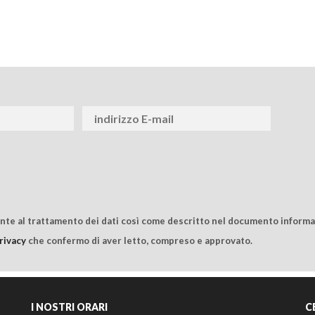
ente al trattamento dei dati così come descritto nel documento informat
rivacy
che confermo di aver letto, compreso e approvato.
I NOSTRI ORARI
C