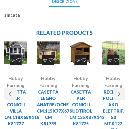
DESCRIZIONE
zincata
RELATED PRODUCTS
Hobby
Hobby
Hobby
Hobby
Farming
Farming
Farming
Farming
CASETTA
CASETTA
CASETTA
RECINTO
PER
LEGNO
PER
POLLAME
CONIGLI
ANATRE/OCHE
CONIGLI
AKO
VILLA
CM.115X77X67H
SUDTIROL
ELETTRIF.
CM.118X68X118
CM
CM.125X87X142
50
K81727
K81739
K81725
MTX122