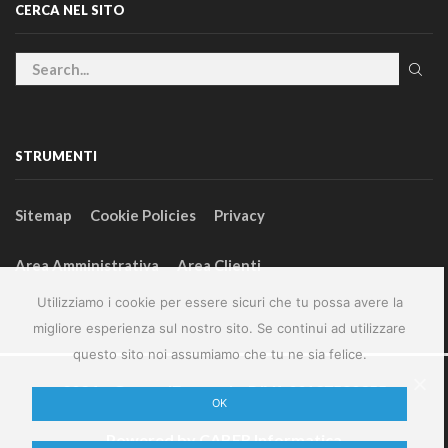
CERCA NEL SITO
STRUMENTI
Sitemap
Cookie Policies
Privacy
Area Amministrativa
Area Clienti
Utilizziamo i cookie per essere sicuri che tu possa avere la
migliore esperienza sul nostro sito. Se continui ad utilizzare
questo sito noi assumiamo che tu ne sia felice.
2024 – GeneralFarm srl – P.IVA 00127580355
OK
Powered by
CABER Informatica