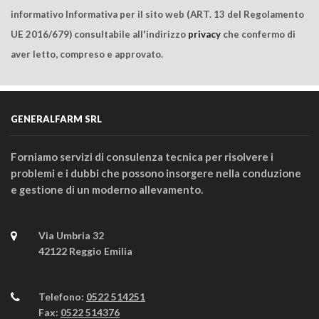
informativo Informativa per il sito web (ART. 13 del Regolamento
UE 2016/679) consultabile all'indirizzo
privacy
che confermo di
aver letto, compreso e approvato.
GENERALFARM SRL
Forniamo servizi di consulenza tecnica per risolvere i
problemi e i dubbi che possono insorgere nella conduzione
e gestione di un moderno allevamento.
Via Umbria 32
42122 Reggio Emilia
Telefono:
0522 514251
Fax:
0522 514376