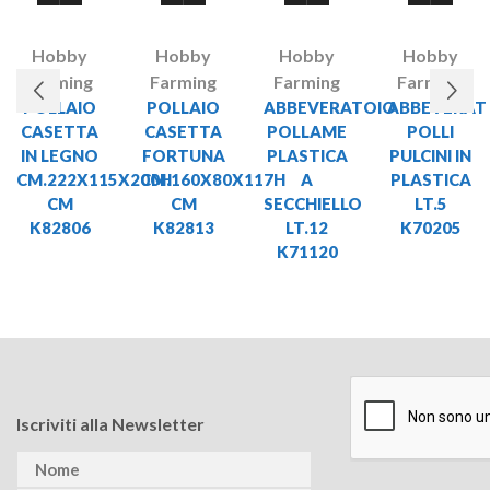
Hobby
Hobby
Hobby
Hobby
Farming
Farming
Farming
Farming
POLLAIO
POLLAIO
ABBEVERATOIO
ABBEVERAT
CASETTA
CASETTA
POLLAME
POLLI
IN LEGNO
FORTUNA
PLASTICA
PULCINI IN
CM.222X115X200H
CM.160X80X117H
A
PLASTICA
CM
CM
SECCHIELLO
LT.5
K82806
K82813
LT.12
K70205
K71120
Iscriviti alla Newsletter