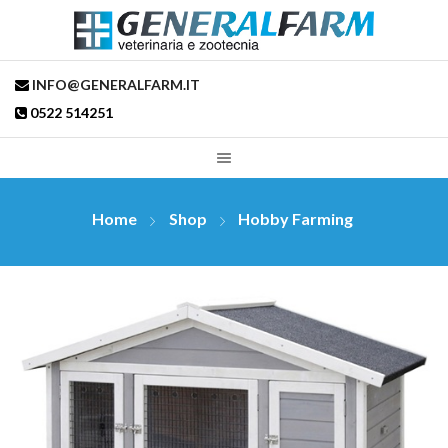
INFO@GENERALFARM.IT
0522 514251
Home
Shop
Hobby Farming