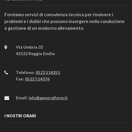
Forniamo servizi di consulenza tecnica per risolvere i
problemi e i dubbi che possono insorgere nella conduzione
e gestione di un moderno allevamento.
Via Umbria 32
42122 Reggio Emilia
Telefono:
0522 514251
Fax:
0522 514376
Email:
info@generalfarm.it
I NOSTRI ORARI