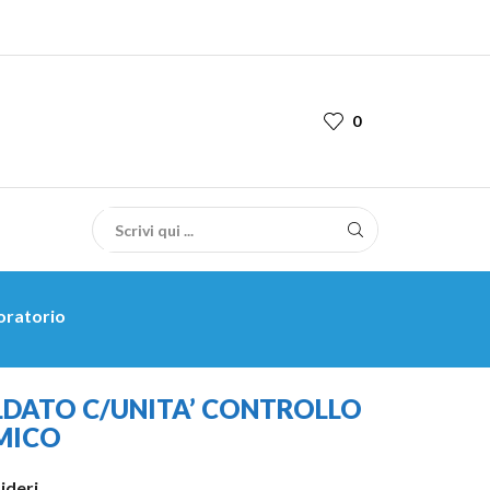
0
oratorio
LDATO C/UNITA’ CONTROLLO
MICO
sideri