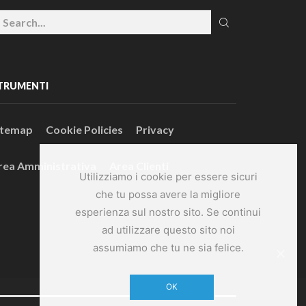
TRUMENTI
itemap
Cookie Policies
Privacy
rea Amministrativa
Area Clienti
Utilizziamo i cookie per essere sicuri
che tu possa avere la migliore
esperienza sul nostro sito. Se continui
ad utilizzare questo sito noi
assumiamo che tu ne sia felice.
OK