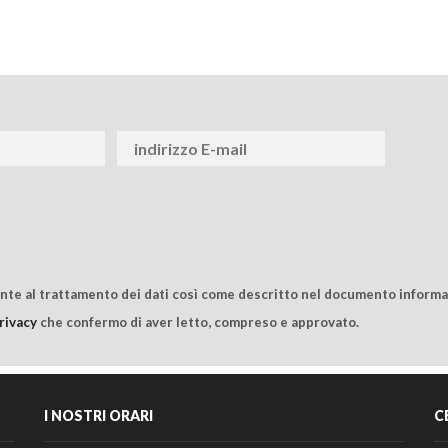
ente al trattamento dei dati così come descritto nel documento informat
rivacy
che confermo di aver letto, compreso e approvato.
I NOSTRI ORARI
C