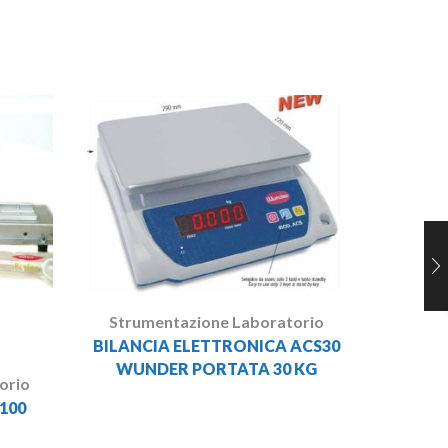
Strum
FRIGO I
Strumentazione Laboratorio
BILANCIA ELETTRONICA ACS30
WUNDER PORTATA 30 KG
orio
100