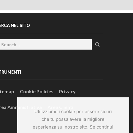
ERCA NEL SITO
TRUMENTI
itemap
Cookie Policies
Privacy
rea Amministrativa
Area Clienti
Utilizziamo i cookie per essere sicuri
che tu possa avere la migliore
esperienza sul nostro sito. Se continui