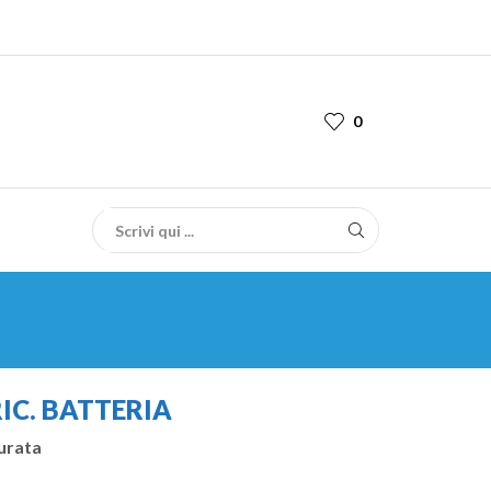
0
RIC. BATTERIA
durata