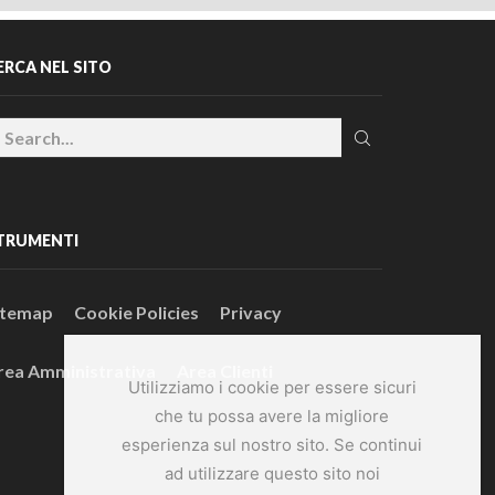
ERCA NEL SITO
TRUMENTI
itemap
Cookie Policies
Privacy
rea Amministrativa
Area Clienti
Utilizziamo i cookie per essere sicuri
che tu possa avere la migliore
esperienza sul nostro sito. Se continui
ad utilizzare questo sito noi