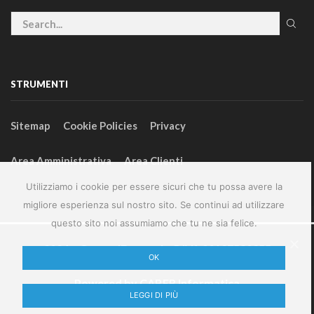
STRUMENTI
Sitemap
Cookie Policies
Privacy
Area Amministrativa
Area Clienti
Utilizziamo i cookie per essere sicuri che tu possa avere la
migliore esperienza sul nostro sito. Se continui ad utilizzare
questo sito noi assumiamo che tu ne sia felice.
2024 – GeneralFarm srl – P.IVA 00127580355
OK
Powered by
CABER Informatica
LEGGI DI PIÙ