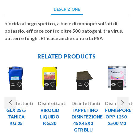
DESCRIZIONE
biocida a largo spettro, a base di monopersolfati di
potassio, efficace contro oltre 500 patogeni, tra virus,
batteri e funghi. Efficace anche contro la PSA
RELATED PRODUCTS
Disinfettanti
Disinfettanti
Disinfettanti
Disinfettant
GLX 25/5
VIROCID
TAPPETINO
FUMISPORE
TANICA
LIQUIDO
DISINFEZIONE
OPP 1250-
KG.25
KG.20
45X45X3
2500 M3
GFR BLU