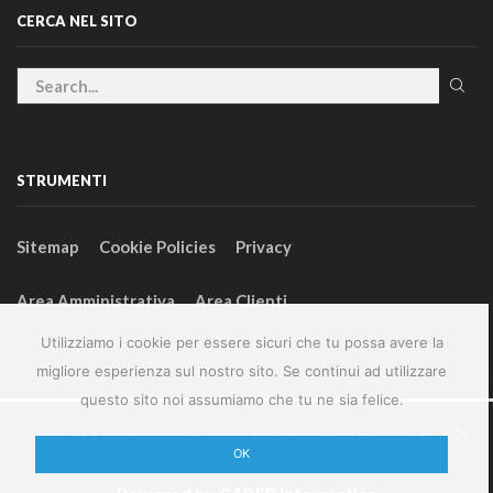
CERCA NEL SITO
STRUMENTI
Sitemap
Cookie Policies
Privacy
Area Amministrativa
Area Clienti
Utilizziamo i cookie per essere sicuri che tu possa avere la
migliore esperienza sul nostro sito. Se continui ad utilizzare
questo sito noi assumiamo che tu ne sia felice.
2024 – GeneralFarm srl – P.IVA 00127580355
OK