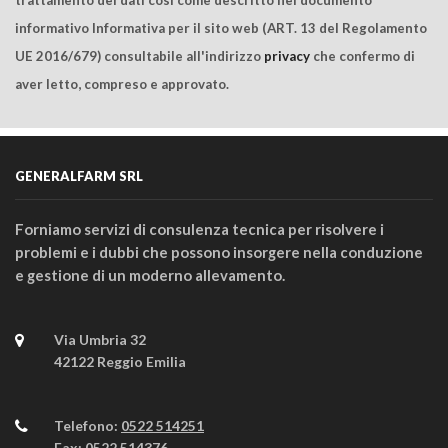
trattamento dei dati così come descritto nel documento
informativo Informativa per il sito web (ART. 13 del Regolamento
UE 2016/679) consultabile all'indirizzo
privacy
che confermo di
aver letto, compreso e approvato.
GENERALFARM SRL
Forniamo servizi di consulenza tecnica per risolvere i
problemi e i dubbi che possono insorgere nella conduzione
e gestione di un moderno allevamento.
Via Umbria 32
42122 Reggio Emilia
Telefono:
0522 514251
Fax:
0522 514376