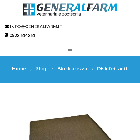
INFO@GENERALFARM.IT
0522 514251
Home
Shop
Biosicurezza
Disinfettanti