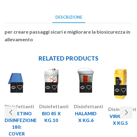
DESCRIZIONE
per creare passaggi sicuri e migliorare la biosicurezza in
allevamento
RELATED PRODUCTS
Disinfettanti
Disinfettanti
Disinfettanti
Disinfettant
TAPPETINO
BIO 85 X
HALAMID
VIRKON S
DISINFEZIONE
KG.10
X KG.6
X KG.5
180:
COVER