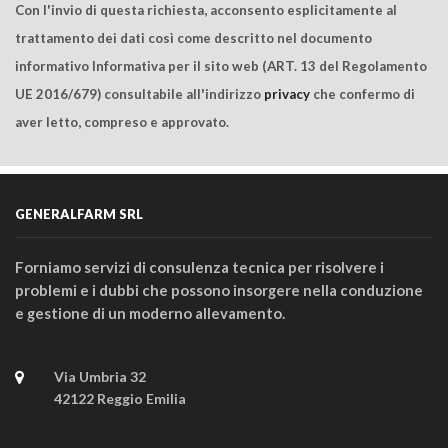
Con l'invio di questa richiesta, acconsento esplicitamente al
trattamento dei dati così come descritto nel documento
informativo Informativa per il sito web (ART. 13 del Regolamento
UE 2016/679) consultabile all'indirizzo
privacy
che confermo di
aver letto, compreso e approvato.
GENERALFARM SRL
Forniamo servizi di consulenza tecnica per risolvere i
problemi e i dubbi che possono insorgere nella conduzione
e gestione di un moderno allevamento.
Via Umbria 32
42122 Reggio Emilia