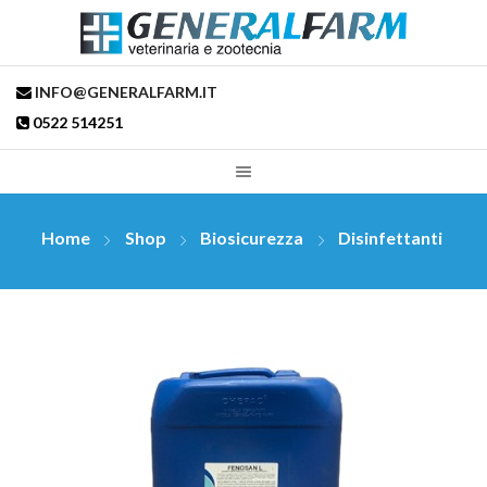
INFO@GENERALFARM.IT
0522 514251
Home
Shop
Biosicurezza
Disinfettanti