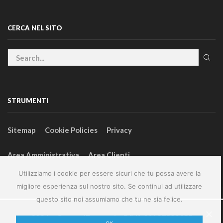
CERCA NEL SITO
STRUMENTI
Sitemap
Cookie Policies
Privacy
Area Amministrativa
Area Clienti
Utilizziamo i cookie per essere sicuri che tu possa avere la
migliore esperienza sul nostro sito. Se continui ad utilizzare
questo sito noi assumiamo che tu ne sia felice.
2024 – GeneralFarm srl – P.IVA 00127580355