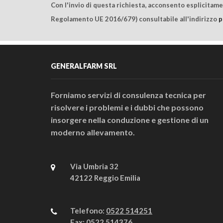
Con l'invio di questa richiesta, acconsento esplicitam
Regolamento UE 2016/679) consultabile all'indirizzo
p
GENERALFARM SRL
Forniamo servizi di consulenza tecnica per
risolvere i problemi e i dubbi che possono
insorgere nella conduzione e gestione di un
moderno allevamento.
Via Umbria 32
42122 Reggio Emilia
Telefono:
0522 514251
Fax:
0522 514376