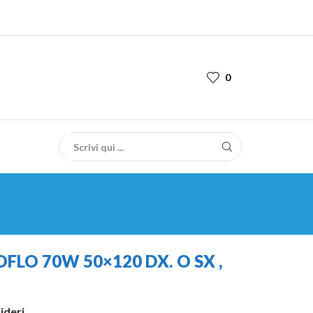
0
LO 70W 50×120 DX. O SX ,
sideri