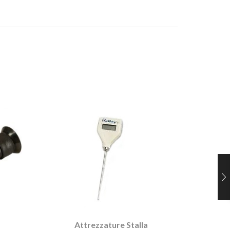
A
ABBEVER
INOX 
Attrezzature Stalla