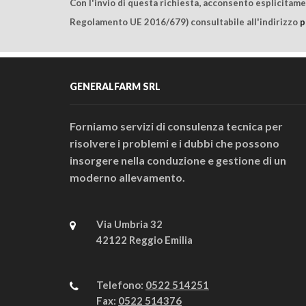
Con l'invio di questa richiesta, acconsento esplicitam
Regolamento UE 2016/679) consultabile all'indirizzo
p
GENERALFARM SRL
Forniamo servizi di consulenza tecnica per
risolvere i problemi e i dubbi che possono
insorgere nella conduzione e gestione di un
moderno allevamento.
Via Umbria 32
42122 Reggio Emilia
Telefono:
0522 514251
Fax:
0522 514376