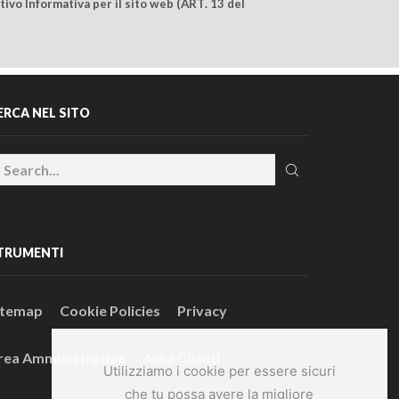
ivo Informativa per il sito web (ART. 13 del
ERCA NEL SITO
TRUMENTI
itemap
Cookie Policies
Privacy
rea Amministrativa
Area Clienti
Utilizziamo i cookie per essere sicuri
che tu possa avere la migliore