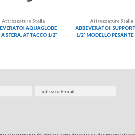
Attrezzature Stalla
Attrezzature Stalla
EVERATOI AQUAGLOBE
ABBEVERATOI: SUPPOR
 A SFERA, ATTACCO 1/2”
1/2” MODELLO PESANTE
ente al trattamento dei dati così come descritto nel documento informat