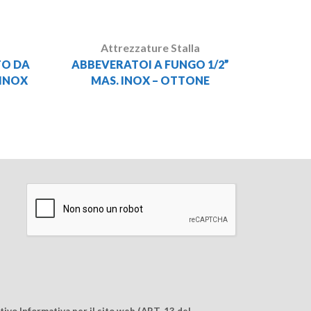
Attrezzature Stalla
TO DA
ABBEVERATOI A FUNGO 1/2”
 INOX
MAS. INOX – OTTONE
ivo Informativa per il sito web (ART. 13 del