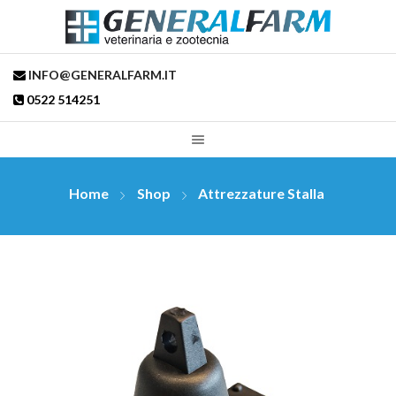
INFO@GENERALFARM.IT
0522 514251
Home
Shop
Attrezzature Stalla