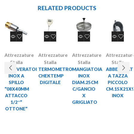
RELATED PRODUCTS
Attrezzature
Attrezzature
Attrezzature
Attrezzatur
Stalla
Stalla
Stalla
Stalla
ABBEVERATOI
TERMOMETRO
MANGIATOIA
ABBEVERAT
INOX A
CHEKTEMP
INOX
A TAZZA
SPILLO
DIGITALE
DIAM.25CM
PICCOLO
“08X40MM
C/GANCIO
CM.15X21X
ATTACCO
X
INOX
1/2″”
GRIGLIATO
OTTONE”