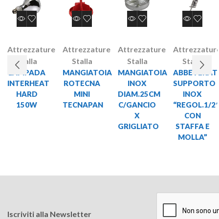
Attrezzature
Attrezzature
Attrezzature
Attrezzatur
Stalla
Stalla
Stalla
Stalla
LAMPADA
MANGIATOIA
MANGIATOIA
ABBEVERATO
INTERHEAT
ROTECNA
INOX
SUPPORTO
HARD
MINI
DIAM.25CM
INOX
150W
TECNAPAN
C/GANCIO
“REGOL.1/2″
X
CON
GRIGLIATO
STAFFA E
MOLLA”
Iscriviti alla Newsletter