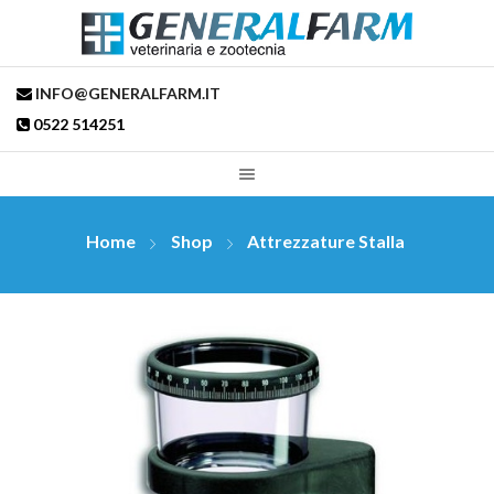
INFO@GENERALFARM.IT
0522 514251
Home
Shop
Attrezzature Stalla