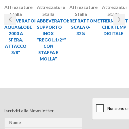
Attrezzature
Attrezzature
Attrezzature
Attrezzatur
Stalla
Stalla
Stalla
Stalla
ABBEVERATOI
ABBEVERATOI:
REFRATTOMETRO
TERMOMET
AQUAGLOBE
SUPPORTO
SCALA 0-
CHEKTEMP
2000 A
INOX
32%
DIGITALE
SFERA,
“REGOL.1/2″”
ATTACCO
CON
3/8”
STAFFA E
MOLLA”
Iscriviti alla Newsletter