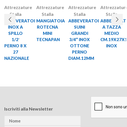
Attrezzature
Attrezzature
Attrezzature
Attrezzatur
Stalla
Stalla
Stalla
Stalla
ABBEVERATOI
MANGIATOIA
ABBEVERATOI
ABBEVERAT
INOX A
ROTECNA
SUINI
A TAZZA
SPILLO
MINI
GRANDI
MEDIO
1/2′
TECNAPAN
3/4” INOX
CM.19X27X
PERNO 8 X
OTTONE
INOX
27
PERNO
NAZIONALE
DIAM.12MM
Iscriviti alla Newsletter