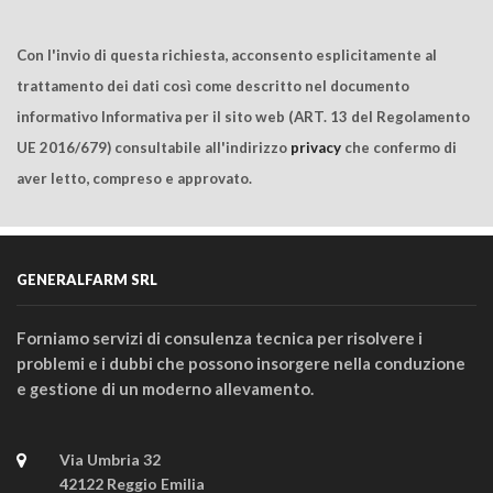
Con l'invio di questa richiesta, acconsento esplicitamente al
trattamento dei dati così come descritto nel documento
informativo Informativa per il sito web (ART. 13 del Regolamento
UE 2016/679) consultabile all'indirizzo
privacy
che confermo di
aver letto, compreso e approvato.
GENERALFARM SRL
Forniamo servizi di consulenza tecnica per risolvere i
problemi e i dubbi che possono insorgere nella conduzione
e gestione di un moderno allevamento.
Via Umbria 32
42122 Reggio Emilia