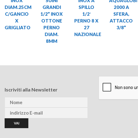
INOX
SUINI
INOX A
AQUAGLOB
DIAM.25CM
GRANDI
SPILLO
2000 A
C/GANCIO
1/2” INOX
1/2′
SFERA,
X
OTTONE
PERNO 8 X
ATTACCO
GRIGLIATO
PERNO
27
3/8”
DIAM.
NAZIONALE
8MM
Iscriviti alla Newsletter