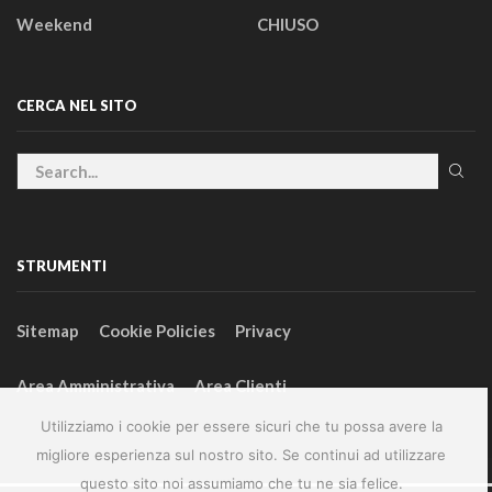
Weekend
CHIUSO
CERCA NEL SITO
STRUMENTI
Sitemap
Cookie Policies
Privacy
Area Amministrativa
Area Clienti
Utilizziamo i cookie per essere sicuri che tu possa avere la
migliore esperienza sul nostro sito. Se continui ad utilizzare
questo sito noi assumiamo che tu ne sia felice.