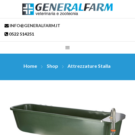
INFO@GENERALFARM.IT
0522 514251
Home
Shop
Attrezzature Stalla