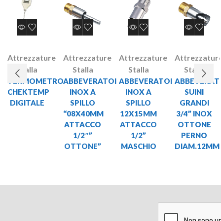
Attrezzature
Attrezzature
Attrezzature
Attrezzatur
Stalla
Stalla
Stalla
Stalla
TERMOMETRO
ABBEVERATOI
ABBEVERATOI
ABBEVERAT
CHEKTEMP
INOX A
INOX A
SUINI
DIGITALE
SPILLO
SPILLO
GRANDI
“08X40MM
12X15MM
3/4” INOX
ATTACCO
ATTACCO
OTTONE
1/2″”
1/2”
PERNO
OTTONE”
MASCHIO
DIAM.12MM