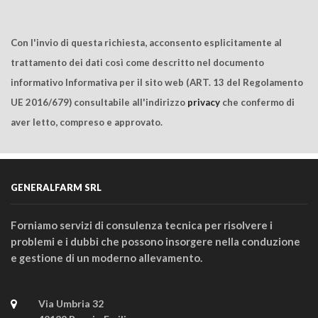
Con l'invio di questa richiesta, acconsento esplicitamente al
trattamento dei dati così come descritto nel documento
informativo Informativa per il sito web (ART. 13 del Regolamento
UE 2016/679) consultabile all'indirizzo
privacy
che confermo di
aver letto, compreso e approvato.
GENERALFARM SRL
Forniamo servizi di consulenza tecnica per risolvere i
problemi e i dubbi che possono insorgere nella conduzione
e gestione di un moderno allevamento.
Via Umbria 32