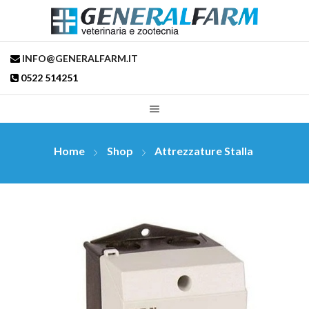
INFO@GENERALFARM.IT
0522 514251
Home
Shop
Attrezzature Stalla