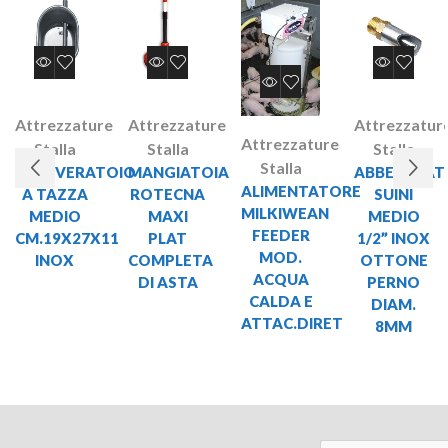
Attrezzature
Attrezzature
Attrezzatur
Attrezzature
Stalla
Stalla
Stalla
Stalla
ABBEVERATOIO
MANGIATOIA
ABBEVERAT
ALIMENTATORE
A TAZZA
ROTECNA
SUINI
MILKIWEAN
MEDIO
MAXI
MEDIO
FEEDER
CM.19X27X11
PLAT
1/2” INOX
MOD.
INOX
COMPLETA
OTTONE
ACQUA
DI ASTA
PERNO
CALDA E
DIAM.
ATTAC.DIRET
8MM