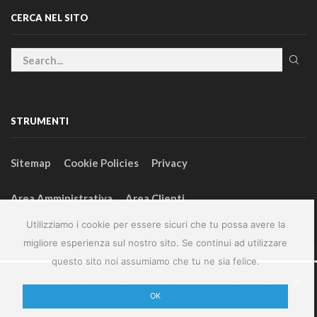
CERCA NEL SITO
STRUMENTI
Sitemap
Cookie Policies
Privacy
Area Amministrativa
Area Clienti
Utilizziamo i cookie per essere sicuri che tu possa avere la
migliore esperienza sul nostro sito. Se continui ad utilizzare
questo sito noi assumiamo che tu ne sia felice.
2024 – GeneralFarm srl – P.IVA 00127580355
OK