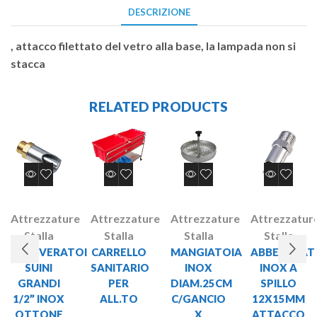
DESCRIZIONE
, attacco filettato del vetro alla base, la lampada non si
stacca
RELATED PRODUCTS
Attrezzature
Attrezzature
Attrezzature
Attrezzatur
Stalla
Stalla
Stalla
Stalla
ABBEVERATOI
CARRELLO
MANGIATOIA
ABBEVERAT
SUINI
SANITARIO
INOX
INOX A
GRANDI
PER
DIAM.25CM
SPILLO
1/2” INOX
ALL.TO
C/GANCIO
12X15MM
OTTONE
X
ATTACCO