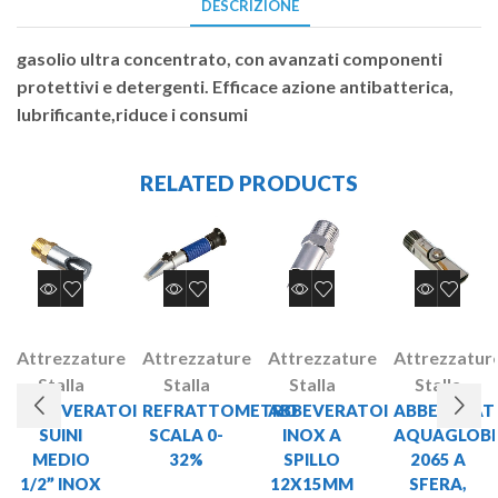
DESCRIZIONE
gasolio ultra concentrato, con avanzati componenti
protettivi e detergenti. Efficace azione antibatterica,
lubrificante,riduce i consumi
RELATED PRODUCTS
Attrezzature
Attrezzature
Attrezzature
Attrezzatur
Stalla
Stalla
Stalla
Stalla
ABBEVERATOI
REFRATTOMETRO
ABBEVERATOI
ABBEVERAT
SUINI
SCALA 0-
INOX A
AQUAGLOB
MEDIO
32%
SPILLO
2065 A
1/2” INOX
12X15MM
SFERA,