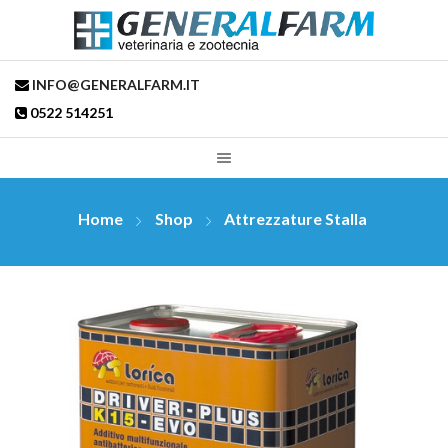
INFO@GENERALFARM.IT
0522 514251
Home
Shop
Attrezzature Stalla