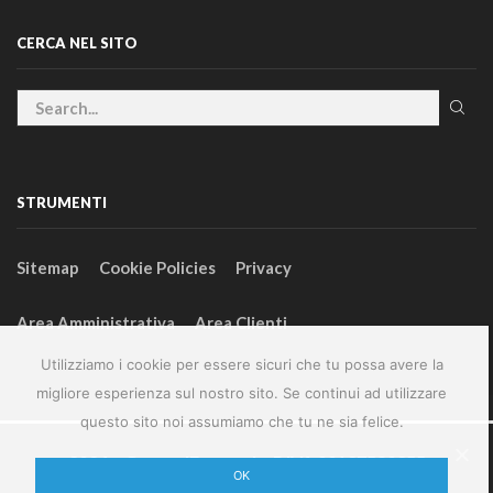
CERCA NEL SITO
STRUMENTI
Sitemap
Cookie Policies
Privacy
Area Amministrativa
Area Clienti
Utilizziamo i cookie per essere sicuri che tu possa avere la
migliore esperienza sul nostro sito. Se continui ad utilizzare
questo sito noi assumiamo che tu ne sia felice.
2024 – GeneralFarm srl – P.IVA 00127580355
OK