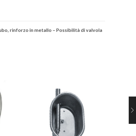
bo, rinforzo in metallo – Possibilità di valvola
A
MANGI
PLAT