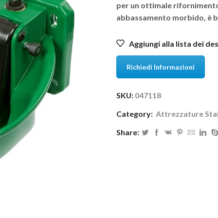
per un ottimale rifornimento
abbassamento morbido, è bl
Aggiungi alla lista dei de
Richiedi Informazioni
SKU:
047118
Category:
Attrezzature Stal
Share: