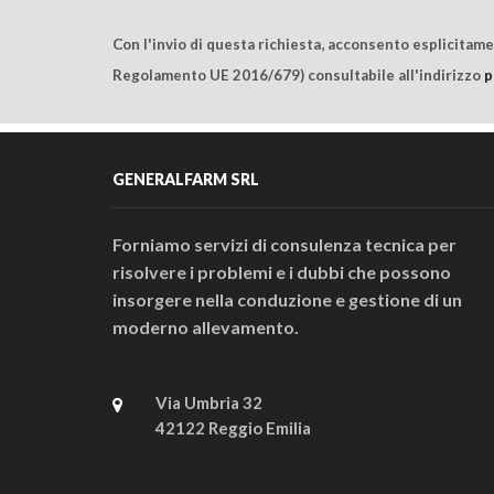
Con l'invio di questa richiesta, acconsento esplicitam
Regolamento UE 2016/679) consultabile all'indirizzo
p
GENERALFARM SRL
Forniamo servizi di consulenza tecnica per
risolvere i problemi e i dubbi che possono
insorgere nella conduzione e gestione di un
moderno allevamento.
Via Umbria 32
42122 Reggio Emilia