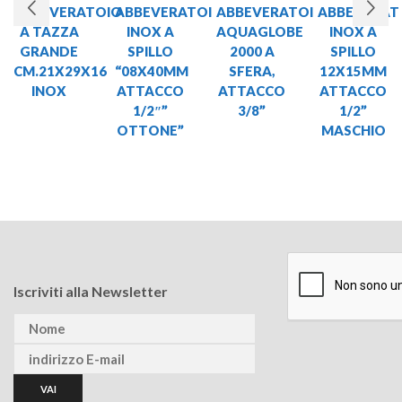
ABBEVERATOIO
ABBEVERATOI
ABBEVERATOI
ABBEVERAT
A TAZZA
INOX A
AQUAGLOBE
INOX A
GRANDE
SPILLO
2000 A
SPILLO
CM.21X29X16
“08X40MM
SFERA,
12X15MM
INOX
ATTACCO
ATTACCO
ATTACCO
1/2″”
3/8”
1/2”
OTTONE”
MASCHIO
Iscriviti alla Newsletter