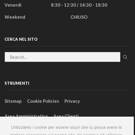
Venerdì
8:30 - 12:30 / 14:30 - 18:30
Weekend
CHIUSO
CERCA NEL SITO
STRUMENTI
Sitemap
Cookie Policies
Privacy
Area Amministrativa
Area Clienti
Utilizziamo i cookie per essere sicuri che tu possa avere la
migliore esperienza sul nostro sito. Se continui ad utilizzare