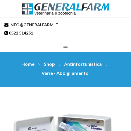
INFO@GENERALFARM.IT
0522 514251
Home
Shop
Antinfortunistica
Varie - Abbigliamento