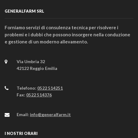
GENERALFARM SRL
Forniamo servizi di consulenza tecnica per risolvere i
problemi e i dubbi che possono insorgere nella conduzione
e gestione di un moderno allevamento.
Via Umbria 32
42122 Reggio Emilia
Telefono:
0522 514251
Fax:
0522 514376
Email:
info@generalfarm.it
I NOSTRI ORARI