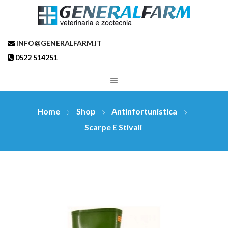
INFO@GENERALFARM.IT
0522 514251
Home
Shop
Antinfortunistica
Scarpe E Stivali