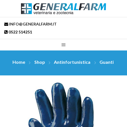
INFO@GENERALFARM.IT
0522 514251
Home
Shop
Antinfortunistica
Guanti