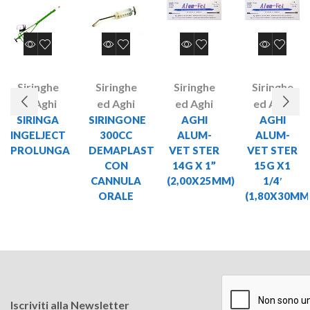
Siringhe
Siringhe
Siringhe
Siringhe
ed Aghi
ed Aghi
ed Aghi
ed Aghi
SIRINGA
SIRINGONE
AGHI
AGHI
INGELJECT
300CC
ALUM-
ALUM-
PROLUNGA
DEMAPLAST
VET STER
VET STER
CON
14G X 1”
15G X1
CANNULA
(2,00X25MM)
1/4′
ORALE
(1,80X30MM
Iscriviti alla Newsletter