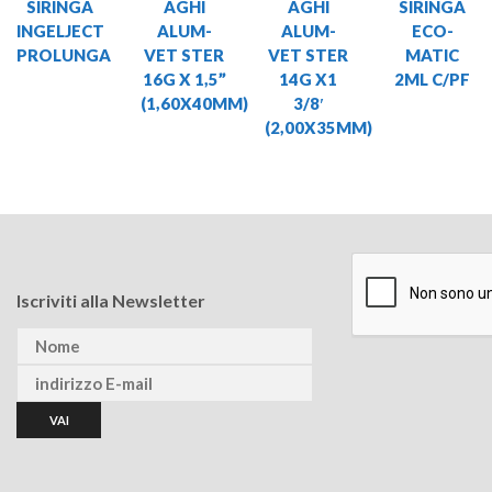
SIRINGA
AGHI
AGHI
SIRINGA
INGELJECT
ALUM-
ALUM-
ECO-
PROLUNGA
VET STER
VET STER
MATIC
16G X 1,5”
14G X1
2ML C/PF
(1,60X40MM)
3/8′
(2,00X35MM)
Iscriviti alla Newsletter