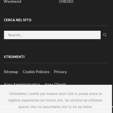
Weekend
CHIUSO
CERCA NEL SITO
STRUMENTI
Sitemap
Cookie Policies
Privacy
Area Amministrativa
Area Clienti
Utilizziamo i cookie per essere sicuri che tu possa avere la
migliore esperienza sul nostro sito. Se continui ad utilizzare
questo sito noi assumiamo che tu ne sia felice.