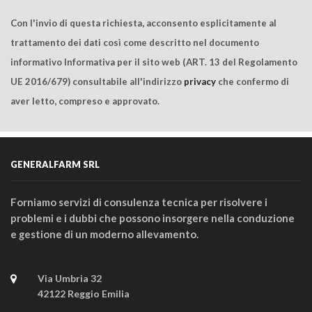
Con l'invio di questa richiesta, acconsento esplicitamente al
trattamento dei dati così come descritto nel documento
informativo Informativa per il sito web (ART. 13 del Regolamento
UE 2016/679) consultabile all'indirizzo
privacy
che confermo di
aver letto, compreso e approvato.
GENERALFARM SRL
Forniamo servizi di consulenza tecnica per risolvere i
problemi e i dubbi che possono insorgere nella conduzione
e gestione di un moderno allevamento.
Via Umbria 32
42122 Reggio Emilia