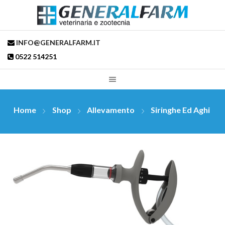
INFO@GENERALFARM.IT
0522 514251
Home
Shop
Allevamento
Siringhe Ed Aghi