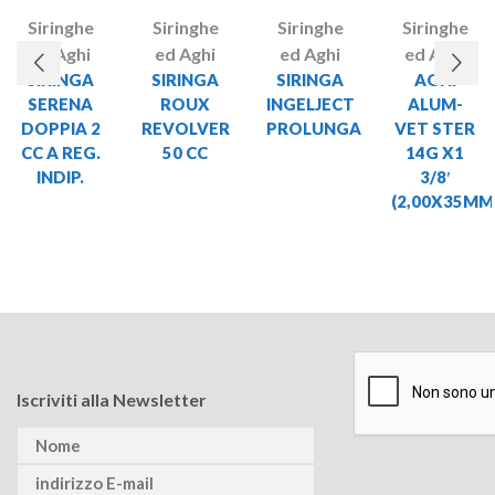
Siringhe
Siringhe
Siringhe
Siringhe
ed Aghi
ed Aghi
ed Aghi
ed Aghi
SIRINGA
SIRINGA
SIRINGA
AGHI
SERENA
ROUX
INGELJECT
ALUM-
DOPPIA 2
REVOLVER
PROLUNGA
VET STER
CC A REG.
50 CC
14G X1
INDIP.
3/8′
(2,00X35MM
Iscriviti alla Newsletter