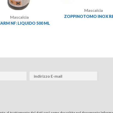
Mascalcia
ZOPPINOTOMO INOX R
Mascalcia
FARM NF: LIQUIDO 500 ML
ente al trattamento dei dati così come descritto nel documento informat