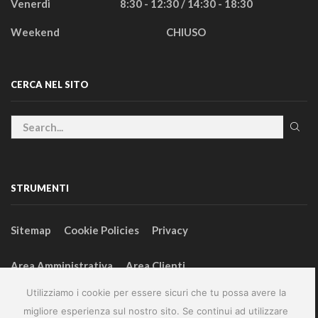
Venerdì
8:30 - 12:30 / 14:30 - 18:30
Weekend
CHIUSO
CERCA NEL SITO
STRUMENTI
Sitemap
Cookie Policies
Privacy
Area Amministrativa
Area Clienti
Utilizziamo i cookie per essere sicuri che tu possa avere la
migliore esperienza sul nostro sito. Se continui ad utilizzare