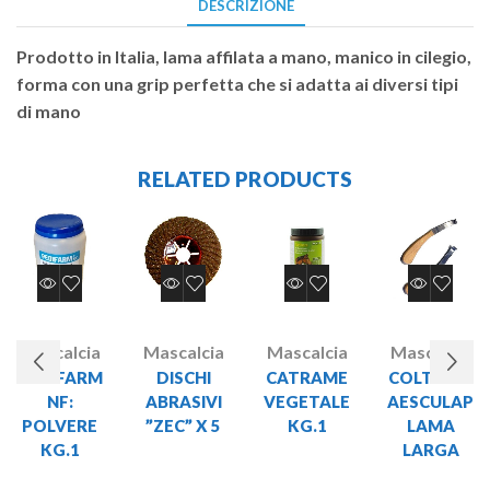
DESCRIZIONE
Prodotto in Italia, lama affilata a mano, manico in cilegio,
forma con una grip perfetta che si adatta ai diversi tipi
di mano
RELATED PRODUCTS
Mascalcia
Mascalcia
Mascalcia
Mascalcia
PEDIFARM
DISCHI
CATRAME
COLTELLO
NF:
ABRASIVI
VEGETALE
AESCULAP
POLVERE
”ZEC” X 5
KG.1
LAMA
KG.1
LARGA