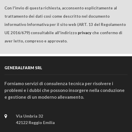
Con l'invio di questa richiesta, acconsento esplicitamente al
trattamento dei dati così come descritto nel documento
informativo Informativa per il sito web (ART. 13 del Regolamento
UE 2016/679) consultabile all'indirizzo
privacy
che confermo di
aver letto, compreso e approvato.
GENERALFARM SRL
Forniamo servizi di consulenza tecnica per risolvere i
problemi e i dubbi che possono insorgere nella conduzione
e gestione di un moderno allevamento.
Via Umbria 32
42122 Reggio Emilia