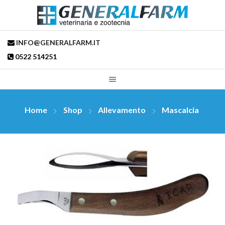
INFO@GENERALFARM.IT
0522 514251
Home
Shop
Allevamento
Mascalcia