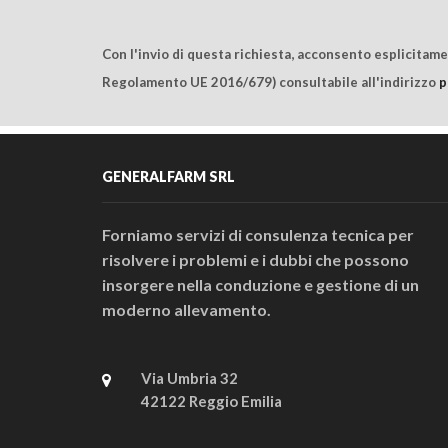
Con l'invio di questa richiesta, acconsento esplicitam
Regolamento UE 2016/679) consultabile all'indirizzo
p
GENERALFARM SRL
Forniamo servizi di consulenza tecnica per
risolvere i problemi e i dubbi che possono
insorgere nella conduzione e gestione di un
moderno allevamento.
Via Umbria 32
42122 Reggio Emilia