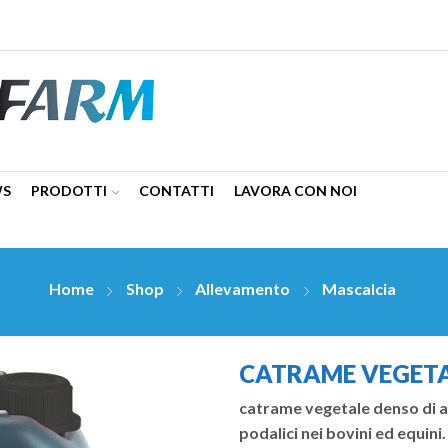
WS
PRODOTTI
CONTATTI
LAVORA CON NOI
Home
Shop
Allevamento
Mascalcia
CATRAME VEGETA
catrame vegetale denso di al
podalici nei bovini ed equini