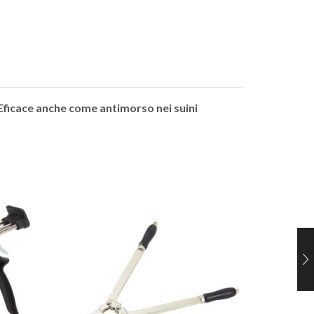
. Eficace anche come antimorso nei suini
PEDIF