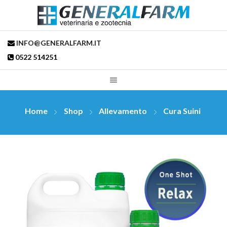
INFO@GENERALFARM.IT
0522 514251
Home
Shop
Allevamento
Cura Suini