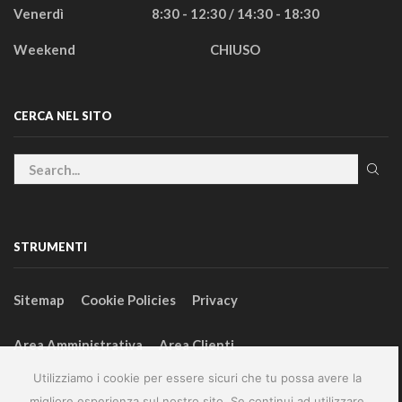
Venerdì
8:30 - 12:30 / 14:30 - 18:30
Weekend
CHIUSO
CERCA NEL SITO
STRUMENTI
Sitemap
Cookie Policies
Privacy
Area Amministrativa
Area Clienti
Utilizziamo i cookie per essere sicuri che tu possa avere la
migliore esperienza sul nostro sito. Se continui ad utilizzare